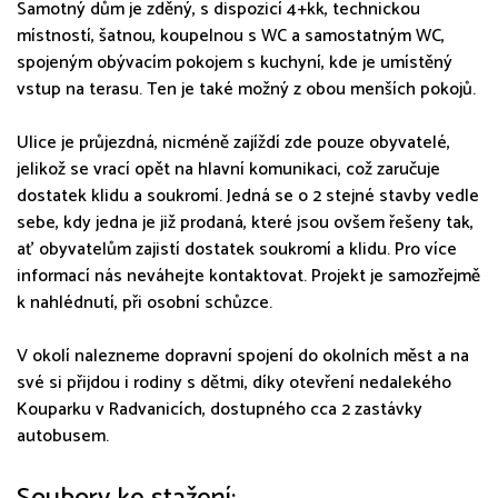
Samotný dům je zděný, s dispozicí 4+kk, technickou
místností, šatnou, koupelnou s WC a samostatným WC,
spojeným obývacím pokojem s kuchyní, kde je umístěný
vstup na terasu. Ten je také možný z obou menších pokojů.
Ulice je průjezdná, nicméně zajíždí zde pouze obyvatelé,
jelikož se vrací opět na hlavní komunikaci, což zaručuje
dostatek klidu a soukromí. Jedná se o 2 stejné stavby vedle
sebe, kdy jedna je již prodaná, které jsou ovšem řešeny tak,
ať obyvatelům zajistí dostatek soukromí a klidu. Pro více
informací nás neváhejte kontaktovat. Projekt je samozřejmě
k nahlédnutí, při osobní schůzce.
V okolí nalezneme dopravní spojení do okolních měst a na
své si přijdou i rodiny s dětmi, díky otevření nedalekého
Kouparku v Radvanicích, dostupného cca 2 zastávky
autobusem.