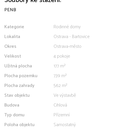
Soubory ke stažení:
PENB
Kategorie
Rodinné domy
Lokalita
Ostrava - Bartovice
Okres
Ostrava-město
Velikost
4 pokoje
Užitná plocha
177 m²
Plocha pozemku
739 m²
Plocha zahrady
562 m²
Stav objektu
Ve výstavbě
Budova
Cihlová
Typ domu
Přízemní
Poloha objektu
Samostatný