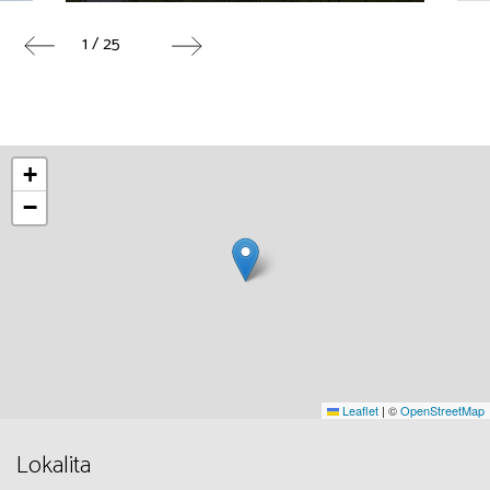
1 / 25
+
−
Leaflet
|
©
OpenStreetMap
Lokalita