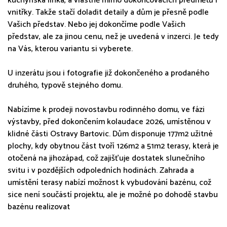
kuchyňská linka, a vlastně mimo dokončovacích předmětů i
vnitřky. Takže stačí doladit detaily a dům je přesně podle
Vašich představ. Nebo jej dokončíme podle Vašich
představ, ale za jinou cenu, než je uvedená v inzerci. Je tedy
na Vás, kterou variantu si vyberete.
U inzerátu jsou i fotografie již dokončeného a prodaného
druhého, typově stejného domu.
Nabízíme k prodeji novostavbu rodinného domu, ve fázi
výstavby, před dokončením kolaudace 2026, umístěnou v
klidné části Ostravy Bartovic. Dům disponuje 177m2 užitné
plochy, kdy obytnou část tvoří 126m2 a 51m2 terasy, která je
otočená na jihozápad, což zajišťuje dostatek slunečního
svitu i v pozdějších odpoledních hodinách. Zahrada a
umístění terasy nabízí možnost k vybudování bazénu, což
sice není součástí projektu, ale je možné po dohodě stavbu
bazénu realizovat