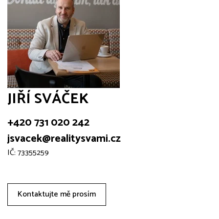
JIŘÍ SVÁČEK
+420 731 020 242
jsvacek@realitysvami.cz
IČ: 73355259
Kontaktujte mě prosím