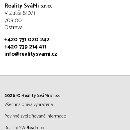
Reality SváMi s.r.o.
V Zátiší 810/1
709 00
Ostrava
+420 731 020 242
+420 739 214 411
info@realitysvami.cz
2026 © Reality SváMi s.r.o.
všechna práva vyhrazena
Povinně zveřejňované informace
Realitní SW
Real
man