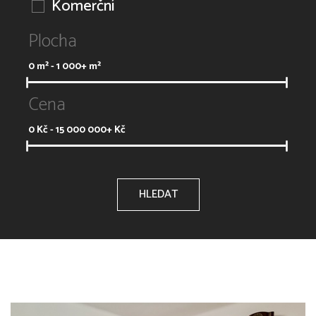
Komerční
Plocha
0
m² -
1 000+
m²
Cena
0
Kč -
15 000 000+
Kč
HLEDAT